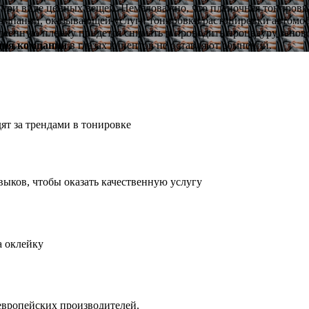
 при виде ценных вещей. Немаловажно, что пленочная тонировка
 компании, оказывающей услуги тонировки/растонировки автомоб
еенную пленку придется снимать и проводить процедуру заново
ция компании
в глазах клиентов не оставляют сомнений.
т за трендами в тонировке
выков, чтобы оказать качественную услугу
а оклейку
европейских производителей.