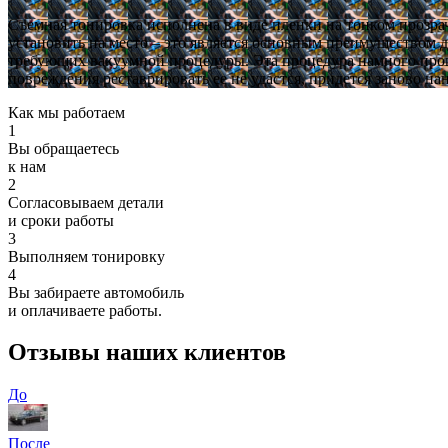
Съемная тонировка исполнена в виде пленки на тонком прозра
установить на место – это является основным преимуществом д
требующих вакуумной процедуры. Эта процедура намного прощ
повреждения реставрировать ее не удастся, придется заново на
Как мы работаем
1
Вы обращаетесь
к нам
2
Согласовываем детали
и сроки работы
3
Выполняем тонировку
4
Вы забираете автомобиль
и оплачиваете работы.
Отзывы наших клиентов
До
После