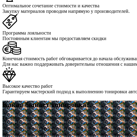
Оптимальное сочетание стоимости и качества
Закупку материалов проводим напрямую у производителей.
Программа лояльности
Постоянным клиентам мы предоставляем скидки
Конечная стоимость работ обговаривается до начала обслужива
Для нас важно поддерживать доверительны отношения с наши
Высокое качество работ
Гарантируем мастерский подход к выполнению тонировки авт
Какая бывает тонировка?
Различные методы тонировки автостекол имеют свои преимуще
Полиэфирная пленка наклеивается на стекло и при высыхании
любом случае она эффективно защити ваши глаза от яркого све
пропускает ультрафиолетовых лучей и обеспечивает высокую б