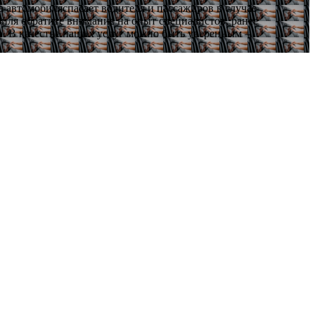
 автомобиляспасает водителя и пассажиров в случае
иля обратите внимание на опыт специалистов, ранее
. В качестве наших услуг можно быть уверенным –