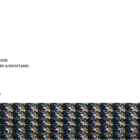
ния.
ми клиентами.
о
ства и недостатки – расскажем о них поподробнее. Первый и са
 превращается в однородную с ним конструкцию. Пленка может 
та, а при повреждении стекла удержит осколки на себе. Правиль
езопасность. Другой метод тонировки – это
съемная тонировка