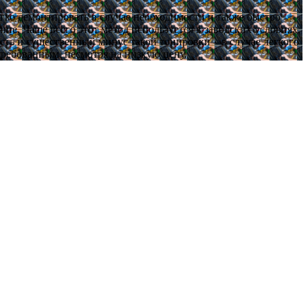
гко демонтировать в случае необходимости и также быстро
ие. Чаще всего этот метод используется в заводских условиях,
есть и существенный минус такой тонировки – в случае легкого
стребованным, несмотря на низкую цену.