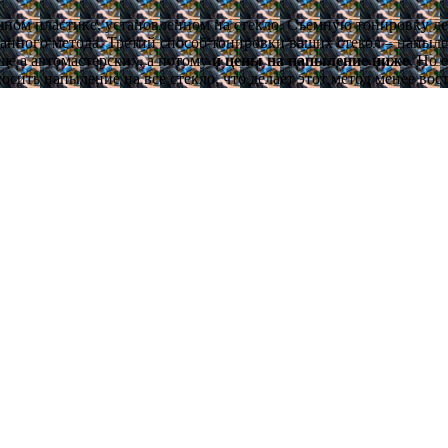
чном пластике, установленном на стекло. Съемную тонировку ле
анного метода. Третий способ тонировки ваших стекол – напылен
е а автомастерских, а потому
и цены на напыление ниже
. Но 
носить напыление на все стекло, что делает этот метод менее во