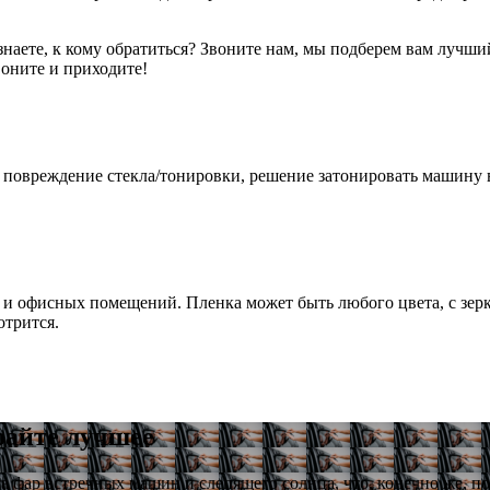
наете, к кому обратиться? Звоните нам, мы подберем вам лучши
воните и приходите!
: повреждение стекла/тонировки, решение затонировать машину
и офисных помещений. Пленка может быть любого цвета, с зерк
отрится.
райте лучшее
та фар встречных машин и слепящего солнца, что, конечно же, п