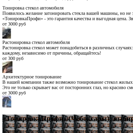
Тонировка стекол автомобиля
Появилось желание затонировать стекла вашей машины, но не з
«ТонировкаПрофи» - это гарантия качества и выгодная цена. З
от 3000 руб
Растонировка стекол автомобиля
Растонировка стекол может понадобиться в различных случаях
каждому, независимо от причины, обращайтесь!
от 300 руб
Архитектурное тонирование
В нашей компании также возможно тонирование стекол жилых 
Это не только скрывает вас от посторонних глаз, но красиво см
от 3000 руб
«ТонировкаПрофи» (Чебоксары): выби
Тонировка способна защитить водителя от бликов и яркого све