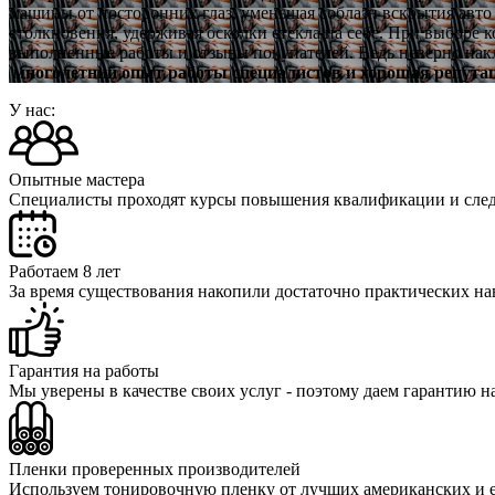
машины от посторонних глаз, уменьшая соблазн вскрытия авто
столкновения, удерживая осколки стекла на себе. При выборе
выполненные работы и отзывы покупателей. Ведь неверно накл
многолетний опыт работы специалистов и хорошая репута
У нас:
Опытные мастера
Специалисты проходят курсы повышения квалификации и следя
Работаем 8 лет
За время существования накопили достаточно практических на
Гарантия на работы
Мы уверены в качестве своих услуг - поэтому даем гарантию н
Пленки проверенных производителей
Используем тонировочную пленку от лучших американских и 