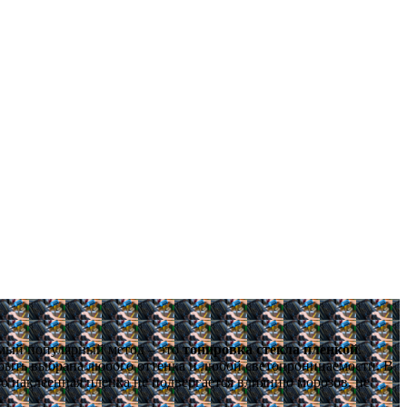
мый популярный метод – это
тонировка стекла пленкой
.
быть выбрана любого оттенка и любой светопроницаемости. В
но наклеенная пленка не подвергается влиянию морозов, не
.